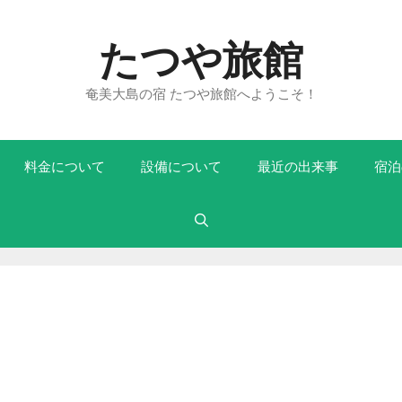
たつや旅館
奄美大島の宿 たつや旅館へようこそ！
料金について
設備について
最近の出来事
宿泊