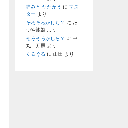
痛みと たたかう
に
マス
ター
より
そろそろかしら？
に
た
つや旅館
より
そろそろかしら？
に
中
丸 芳廣
より
くるぐる
に
山田
より