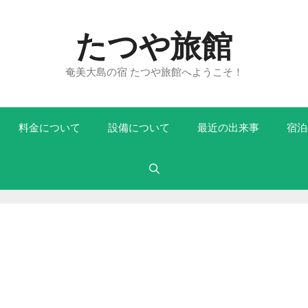
たつや旅館
奄美大島の宿 たつや旅館へようこそ！
料金について
設備について
最近の出来事
宿泊