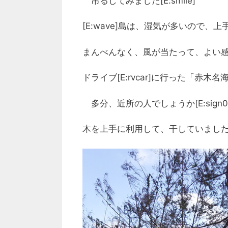
吊るしてみました[E:smile]
[E:wave]島は、湿気が多いので
まんべんなく、風が当たって、よい感じに
ドライブ[E:rvcar]に行った「赤木
多分、近所の人でしょうか[E:sign0
木を上手に利用して、干していました[E: