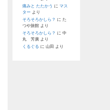
痛みと たたかう
に
マス
ター
より
そろそろかしら？
に
た
つや旅館
より
そろそろかしら？
に
中
丸 芳廣
より
くるぐる
に
山田
より