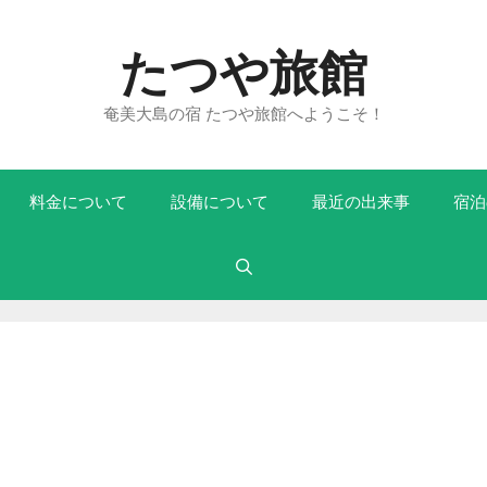
たつや旅館
奄美大島の宿 たつや旅館へようこそ！
料金について
設備について
最近の出来事
宿泊