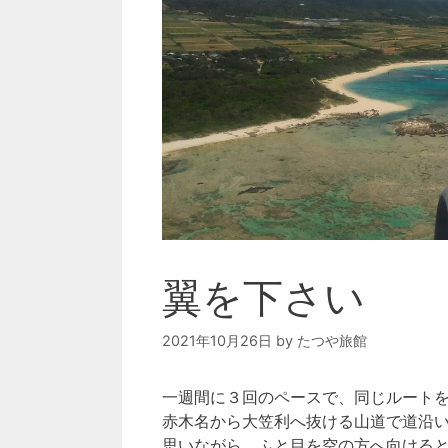
翼を下さい
2021年10月26日
by
たつや旅館
一週間に３回のペースで、同じルート
赤木名から大笠利へ抜ける山道で道沿
思いながら、ふと目を空の方へ向ける