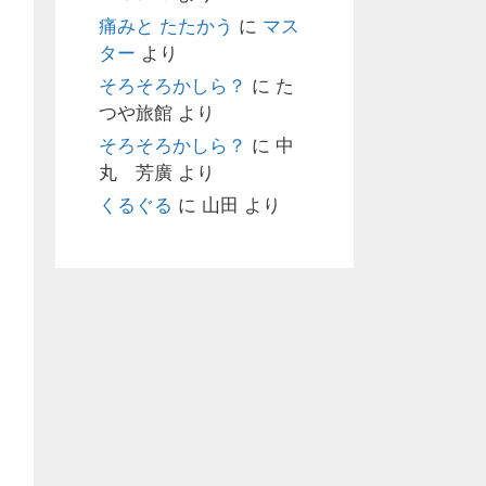
痛みと たたかう
に
マス
ター
より
そろそろかしら？
に
た
つや旅館
より
そろそろかしら？
に
中
丸 芳廣
より
くるぐる
に
山田
より