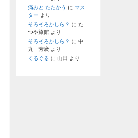
痛みと たたかう
に
マス
ター
より
そろそろかしら？
に
た
つや旅館
より
そろそろかしら？
に
中
丸 芳廣
より
くるぐる
に
山田
より