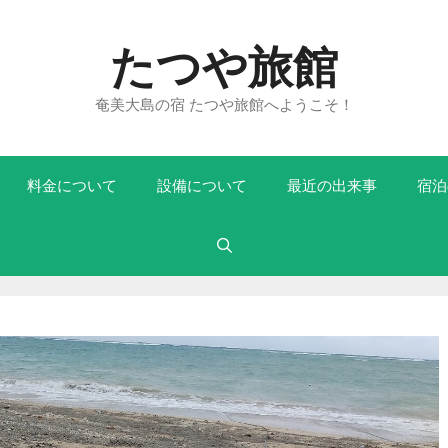
たつや旅館
奄美大島の宿 たつや旅館へようこそ！
料金について
設備について
最近の出来事
宿泊