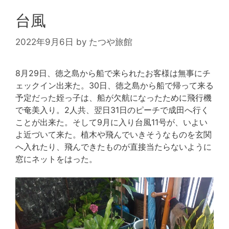
台風
2022年9月6日
by
たつや旅館
8月29日、徳之島から船で来られたお客様は無事にチ
ェックイン出来た。30日、徳之島から船で帰って来る
予定だった姪っ子は、船が欠航になったために飛行機
で奄美入り。2人共、翌日31日のピーチで成田へ行く
ことが出来た。そして9月に入り台風11号が、いよい
よ近づいて来た。植木や飛んでいきそうなものを玄関
へ入れたり、飛んできたものが直接当たらないように
窓にネットをはった。