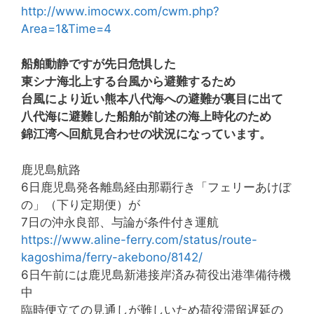
http://www.imocwx.com/cwm.php?
Area=1&Time=4
船舶動静ですが先日危惧した
東シナ海北上する台風から避難するため
台風により近い熊本八代海への避難が裏目に出て
八代海に避難した船舶が前述の海上時化のため
錦江湾へ回航見合わせの状況になっています。
鹿児島航路
6日鹿児島発各離島経由那覇行き「フェリーあけぼ
の」（下り定期便）が
7日の沖永良部、与論が条件付き運航
https://www.aline-ferry.com/status/route-
kagoshima/ferry-akebono/8142/
6日午前には鹿児島新港接岸済み荷役出港準備待機
中
臨時便立ての見通しが難しいため荷役滞留遅延の