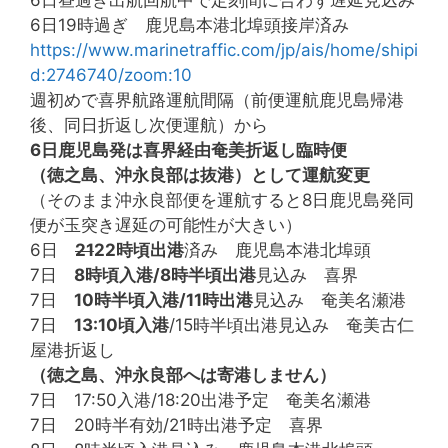
6日19時過ぎ 鹿児島本港北埠頭接岸済み
https://www.marinetraffic.com/jp/ais/home/shipi
d:2746740/zoom:10
週初めで喜界航路運航間隔（前便運航鹿児島帰港
後、同日折返し次便運航）から
6日鹿児島発は喜界経由奄美折返し臨時便
（徳之島、沖永良部は抜港）として運航変更
（そのまま沖永良部便を運航すると8日鹿児島発同
便が玉突き遅延の可能性が大きい）
6日
21
22時頃出港
済み 鹿児島本港北埠頭
7日
8時頃入港/8時半頃出港
見込み 喜界
7日
10時半頃入港/11時出港
見込み 奄美名瀬港
7日
13:10頃入港
/15時半頃出港見込み 奄美古仁
屋港折返し
（徳之島、沖永良部へは寄港しません）
7日 17:50入港/18:20出港予定 奄美名瀬港
7日 20時半有効/21時出港予定 喜界