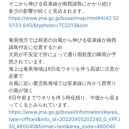
そこから伸びる収束線が南西諸島にかかり続け
多少の影響が続くと見込まれます。
https://www.jma.go.jp/bosai/map.html#4/42.52
1/133.945/&typhoon=TC2213&con
奄美地方では前述の台風から伸びる収束線が南西
諸島付近に位置するため
大気が不安定で所によって通り雨程度の降雨が予
想されています。
海上は奄美海域は6日迄ウネリを伴う高波に注意が
必要で
台風に近い鹿児島海域では収束線に向かう西寄り
の風が強く
6日午前までウネリを伴う時化残り、午後から収ま
ってくるとみられています。
https://www.jma.go.jp/bosai/information/#area_
type=offices&info_id=20220905202240_0_VPFJ
50_460040&format=text&area_code=460040