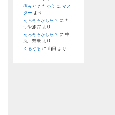
痛みと たたかう
に
マス
ター
より
そろそろかしら？
に
た
つや旅館
より
そろそろかしら？
に
中
丸 芳廣
より
くるぐる
に
山田
より