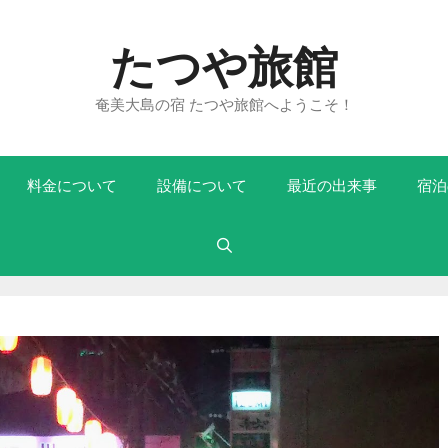
たつや旅館
奄美大島の宿 たつや旅館へようこそ！
料金について
設備について
最近の出来事
宿泊