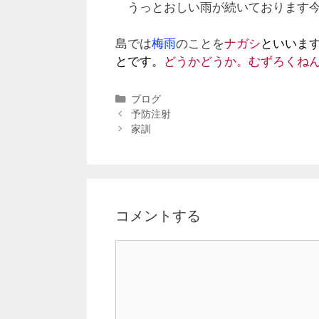
うっとおしい雨が続いております今
島では
梅雨
のことを
ナガシ
といいま
とです。
どうかどうか。むずろくね
ブログ
予防注射
家訓
コメントする