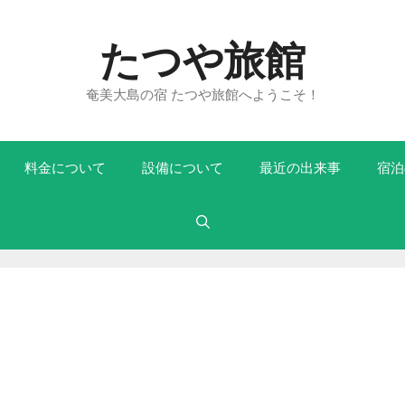
たつや旅館
奄美大島の宿 たつや旅館へようこそ！
料金について
設備について
最近の出来事
宿泊