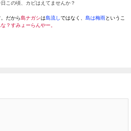
日この頃、カビはえてませんか？
す。だから
島ナガシ
は
島流し
ではなく、
島は梅雨
というこ
んな？すみょーらんやー。