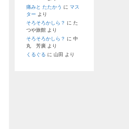
痛みと たたかう
に
マス
ター
より
そろそろかしら？
に
た
つや旅館
より
そろそろかしら？
に
中
丸 芳廣
より
くるぐる
に
山田
より